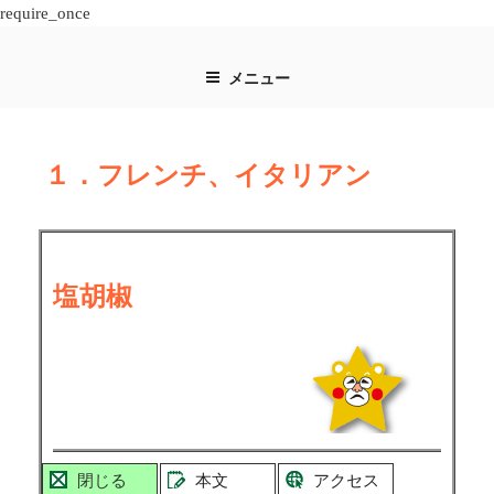
require_once
コ
ン
メニュー
テ
ン
ツ
１．フレンチ、イタリアン
へ
ス
キ
ッ
プ
塩胡椒
閉じる
本文
アクセス