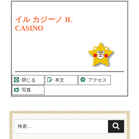
イル
カジーノ
IL
CASINO
閉じる
本文
アクセス
写真
検
検
索
索: