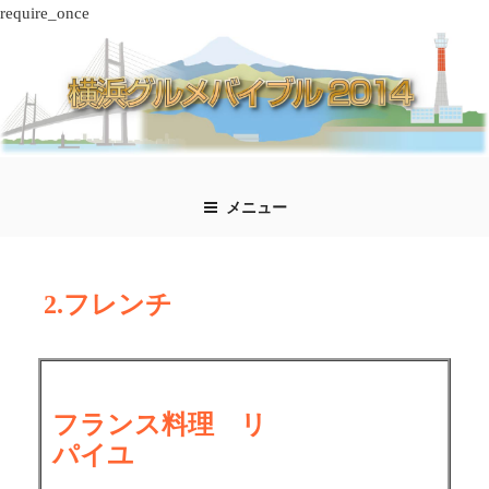
require_once
コ
ン
テ
ン
ツ
へ
ス
メニュー
キ
ッ
プ
2.フレンチ
フランス料理 リ
パイユ