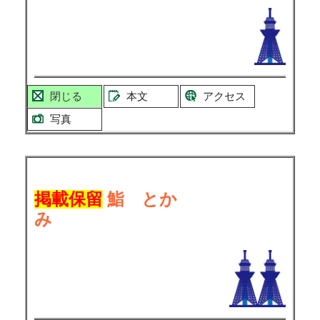
閉じる
本文
アクセス
写真
掲載保留
鮨 とか
み