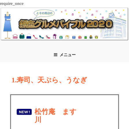
require_once
コ
ン
テ
ン
ツ
へ
ス
メニュー
キ
ッ
プ
1.寿司、天ぷら、うなぎ
松竹庵 ます
川