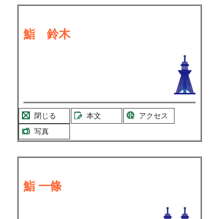
鮨 鈴木
閉じる
本文
アクセス
写真
鮨 一條