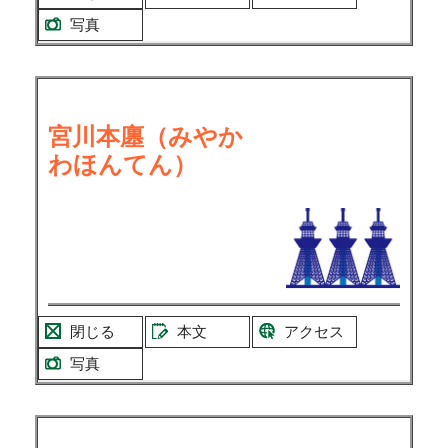
写真
宮川本廛（みやか
わほんてん）
閉じる
本文
アクセス
写真