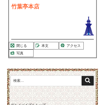
竹葉亭本店
閉じる
本文
アクセス
写真
検
検
索
索: