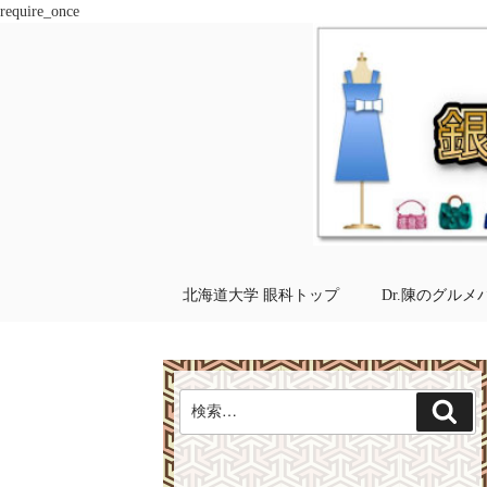
require_once
コ
ン
テ
ン
ツ
へ
ス
キ
ッ
プ
北海道大学 眼科トップ
Dr.陳のグルメ
検
検
索:
索