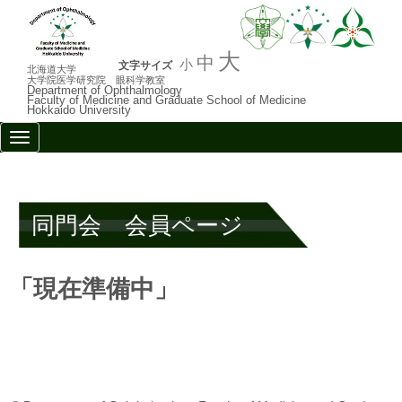
大
中
小
文字サイズ
北海道大学
大学院医学研究院 眼科学教室
Department of Ophthalmology
Faculty of Medicine and Graduate School of Medicine
Hokkaido University
N
a
v
i
g
a
同門会 会員ページ
t
i
o
n
「現在準備中」