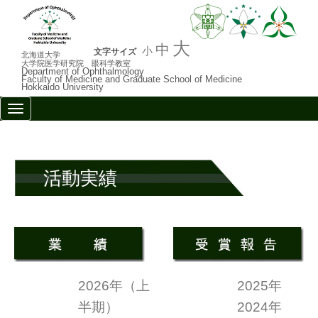
大
中
小
文字サイズ
北海道大学
大学院医学研究院 眼科学教室
Department of Ophthalmology
Faculty of Medicine and Graduate School of Medicine
Hokkaido University
N
a
v
i
g
a
活動実績
t
i
o
n
2026年（上
2025年
半期）
2024年