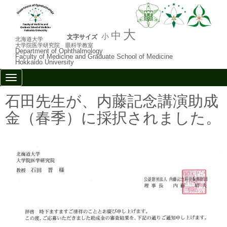
大
中
小
文字サイズ
北海道大学
大学院医学研究院 眼科学教室
Department of Ophthalmology
Faculty of Medicine and Graduate School of Medicine
Hokkaido University
N
a
v
石田先生が、内藤記念講演助成
i
g
金（春季）に採択されました。
a
t
i
o
n