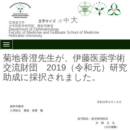
大
中
小
文字サイズ
北海道大学
大学院医学研究院 眼科学教室
Department of Ophthalmology
Faculty of Medicine and Graduate School of Medicine
Hokkaido University
N
a
v
菊地香澄先生が、伊藤医薬学術
i
g
交流財団 2019（令和元）研究
a
t
助成に採択されました。
i
o
n