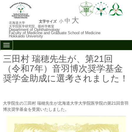
大
中
小
文字サイズ
北海道大学
大学院医学研究院 眼科学教室
Department of Ophthalmology
Faculty of Medicine and Graduate School of Medicine
Hokkaido University
N
a
v
三田村 瑞穂先生が、第21回
i
g
（令和7年）音羽博次奨学基金
a
t
奨学金助成に選考されました！
i
o
n
大学院生の三田村 瑞穂先生が北海道大学大学院医学院の第21回音羽
博次奨学基金を受賞いたしました。