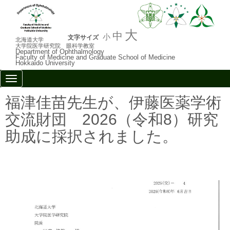
大
中
小
文字サイズ
北海道大学
大学院医学研究院 眼科学教室
Department of Ophthalmology
Faculty of Medicine and Graduate School of Medicine
Hokkaido University
N
a
v
福津佳苗先生が、伊藤医薬学術
i
g
交流財団 2026（令和8）研究
a
t
助成に採択されました。
i
o
n