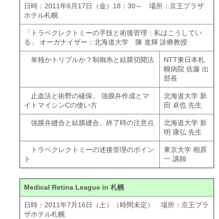
日時：2011年6月17日（金）18：30～ 場所：京王プラザ
ホテル札幌
「トラベクレクトミーの手技と術後管理：私はこうしてい
る」 オーガナイザー：北海道大学 陳 進輝 診療教授
単独かトリプルか？制御糸と結膜切開法
NTT東日本札
幌病院 佐藤 出
部長
止血法と術野の確保、 強膜弁作成とマ
北海道大学 新
イトマイシンCの使い方
田 卓也 先生
強膜弁縫合と結膜縫合、終了時の注意点
北海道大学 新
明 康弘 先生
トラベクレクトミーの述後管理のポイン
東京大学 相原
ト
一 講師
Medical Retina League in 札幌
日時：2011年7月16日（土）（時間未定） 場所：京王プラ
ザホテル札幌