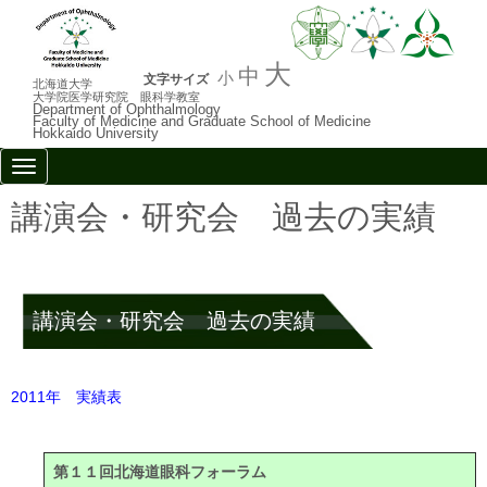
大
中
小
文字サイズ
北海道大学
大学院医学研究院 眼科学教室
Department of Ophthalmology
Faculty of Medicine and Graduate School of Medicine
Hokkaido University
N
a
v
講演会・研究会 過去の実績
i
g
a
t
i
o
講演会・研究会 過去の実績
n
2011年 実績表
第１１回北海道眼科フォーラム