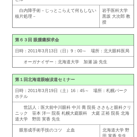
白内障手術－じっとこらえて何もしない
岩手医科大学
核片処理－
黒坂 大次郎 教
授
第６３回 眼腫瘍探求会
日時：2011年3月13日（日）9：00～ 場所：北大眼科医局
オーガナイザー：北海道大学 加瀬 諭 先生
第１回北海道眼瞼涙道セミナー
日時：2011年3月19日（土）16：45～ 場所：札幌パーク
ホテル
世話人：医大前中川眼科 中川 喬 院長 ささもと眼科クリ
ニック 笹本 洋一 院長 札幌大庭眼科 大庭 正裕 院長 北海
道大学 野田 実香 先生
眼形成手術手技のコツ 止血
北海道大学 野
田 実香 先生