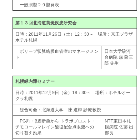
一般演題２９題発表
第１３回北海道黄斑疾患研究会
日時：2011年11月26日（土）12：30～ 場所：京王プラザ
ホテル札幌
ポリープ状脈絡膜血管症のマネージメン
日本大学駿河
ト
台病院 森 隆三
郎 先生
札幌緑内障セミナー
日時：2011年12月9日（金）18：30～ 場所：ホテルオー
クラ札幌
総合司会：北海道大学 陳 進輝 診療教授
PG剤・β遮断薬から トラボプロスト・
NTT東日本札
チモロールマレイン酸塩配合点眼液への
幌病院 佐藤 出
切り替え効果
部長