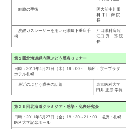
結膜の手術
医大前中川眼
科 中川 喬 院
長
炭酸ガスレーザーを用いた眼瞼下垂症手
江口眼科病院
術
江口 秀一郎 院
長
第１回北海道緑内障ぶどう膜炎セミナー
日時：2011年4月21日（木）19：00～ 場所：京王プラザ
ホテル札幌
最近のぶどう膜炎の話題
東京医科大学
臼井 正彦 学長
第２５回北海道クラミジア・感染・免疫研究会
日時：2011年5月27日（金）18：30～21：00 場所：札幌
医科大学記念ホール