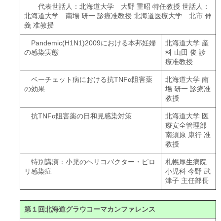
代表世話人：北海道大学 大野 重昭 特任教授 世話人：
北海道大学 南場 研一 診療准教授 北海道医療大学 北市 伸
義 准教授
Pandemic(H1N1)2009における本邦妊婦
北海道大学 産
の感染実態
科 山田 俊 診
療准教授
ベーチェット病における抗TNFα阻害薬
北海道大学 南
の効果
場 研一 診療准
教授
抗TNFα阻害薬の日和見感染対策
北海道大学 医
療安全管理部
南須原 康行 准
教授
特別講演：小児のヘリコバクター・ピロ
札幌厚生病院
リ感染症
小児科 今野 武
津子 主任部長
第１回北海道グラウコーマカンファレンス