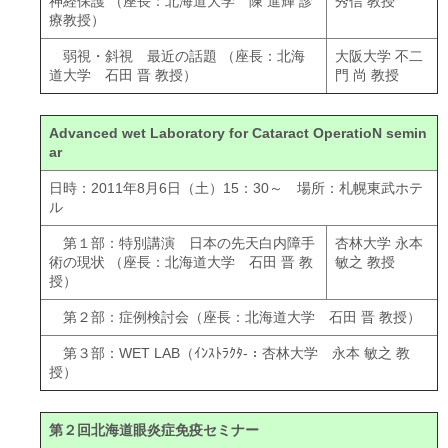
神経保護 （座長：北海道大学 陳 進輝 診
秀信 教授
療教授）
弱視・斜視 最近の話題 （座長：北海
大阪大学 不二
道大学 石田 晋 教授）
門 尚 教授
Advanced wet Laboratory for Cataract OperatioN semin
ar
日時：2011年8月6日（土）15：30～ 場所：札幌東武ホテ
ル
第１部：特別講演 日本の先天白内障手
杏林大学 永本
術の現状 （座長：北海道大学 石田 晋 教
敏之 教授
授）
第２部：症例検討会（座長：北海道大学 石田 晋 教授）
第３部：WET LAB（ｲﾝｽﾄﾗｸﾀ-：杏林大学 永本 敏之 教
授）
第２回北海道眼炎症免疫セミナー