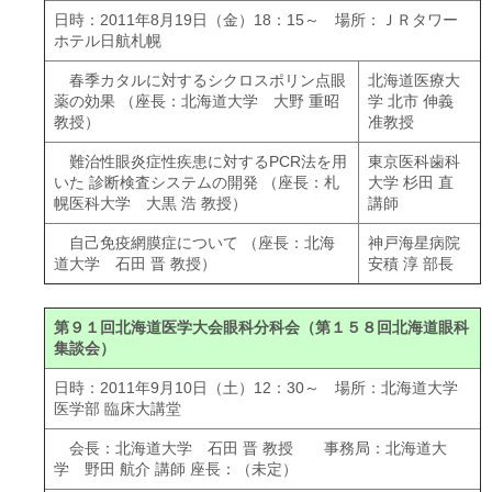
日時：2011年8月19日（金）18：15～ 場所：ＪＲタワー
ホテル日航札幌
春季カタルに対するシクロスポリン点眼
北海道医療大
薬の効果 （座長：北海道大学 大野 重昭
学 北市 伸義
教授）
准教授
難治性眼炎症性疾患に対するPCR法を用
東京医科歯科
いた 診断検査システムの開発 （座長：札
大学 杉田 直
幌医科大学 大黒 浩 教授）
講師
自己免疫網膜症について （座長：北海
神戸海星病院
道大学 石田 晋 教授）
安積 淳 部長
第９１回北海道医学大会眼科分科会（第１５８回北海道眼科
集談会）
日時：2011年9月10日（土）12：30～ 場所：北海道大学
医学部 臨床大講堂
会長：北海道大学 石田 晋 教授 事務局：北海道大
学 野田 航介 講師 座長：（未定）