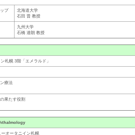
ップ
北海道大学
石田 晋 教授
九州大学
石橋 達朗 教授
イトン札幌 3階「エメラルド」
ン療法
の果たす役割
phthalmology
ニューオータニイン札幌