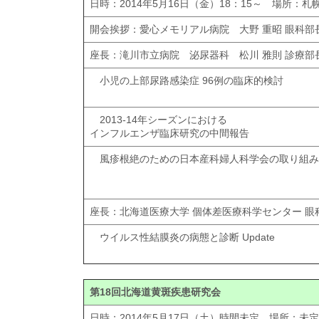
日時：2014年5月16日（金）18：15～ 場所：
開会挨拶：愛心メモリアル病院 大野 重昭 眼科部
座長：滝川市立病院 泌尿器科 松川 雅則 診療部
小児の上部尿路感染症 96例の臨床的検討
2013-14年シーズンにおける
インフルエンザ臨床研究の中間報告
風疹根絶のための日本産科婦人科学会の取り組み
座長：北海道医療大学 個体差医療科学センター 眼科
ウイルス性結膜炎の病態と診断 Update
第18回北海道黄斑疾患研究会
日時：2014年5月17日（土）時間未定 場所：未定