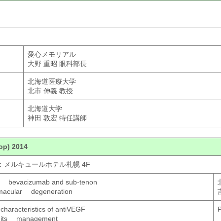
愛心メモリアル
大野 重昭 眼科部長
北海道医療大学
北市 伸義 教授
北海道大学
神田 敦宏 特任講師
op) 2014
所：メルキュールホテル札幌 4F
al bevacizumab and sub-tenon
ed macular degeneration
aracteristics of antiVEGF
P
and its management