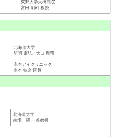
東邦大学大橋病院
富田 剛司 教授
北海道大学
新明 康弘、大口 剛司
永本アイクリニック
永本 敏之 院長
北海道大学
南場 研一 准教授