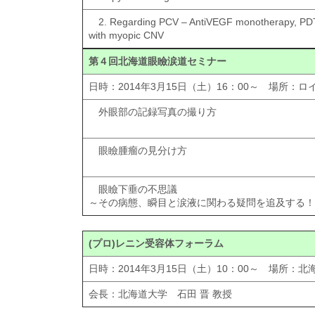
2. Regarding PCV – AntiVEGF monotherapy, PD
with myopic CNV
第４回北海道眼瞼涙道セミナー
日時：2014年3月15日（土）16：00～ 場所：
外眼部の記録写真の撮り方
眼瞼腫瘤の見分け方
眼瞼下垂の不思議
～その病態、瞬目と涙液に関わる疑問を追及する！
(プロ)レニン受容体フォーラム
日時：2014年3月15日（土）10：00～ 場所：北
会長：北海道大学 石田 晋 教授