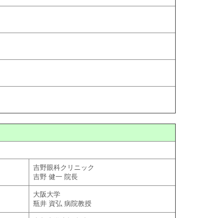
吉野眼科クリニック
吉野 健一 院長
大阪大学
瓶井 資弘 病院教授