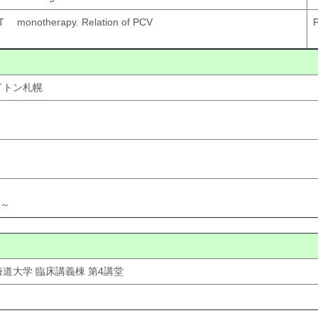
T monotherapy. Relation of PCV
P
ロイトン札幌
～
海道大学 臨床講義棟 第4講堂