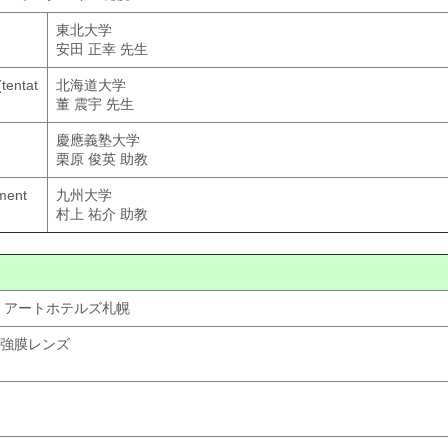
東北大学
安田 正幸 先生
tentat
北海道大学
董 震宇 先生
慶應義塾大学
栗原 俊英 助教
ment
九州大学
村上 祐介 助教
所：アートホテルズ札幌
強膜レンズ