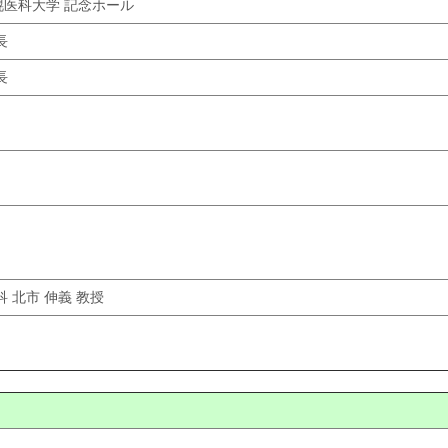
札幌医科大学 記念ホール
長
長
 北市 伸義 教授