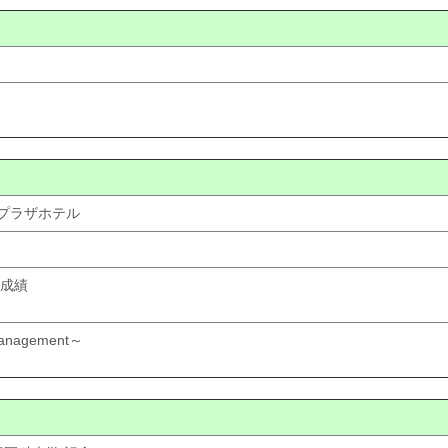
王プラザホテル
成績
 Management～