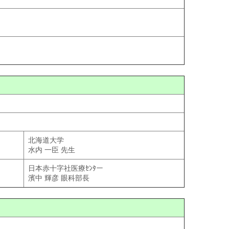
北海道大学
水内 一臣 先生
日本赤十字社医療ｾﾝﾀー
濱中 輝彦 眼科部長