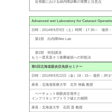
近視眼における緑内障診断の実際と注意点
Advanced wet Laboratory for Cataract Operati
日時：2014年8月9日（土）時間：17:30～ 場所：ア
第1部 白内障Wet Lab
第2部 特別講演
もう一度見直そう後嚢破損への対処法
第5回北海道眼炎症免疫セミナー
日時：2014年8月22日（金）18：15～ 場所：JR
座長：北海道医療大学 北市 伸義 教授
ベーチェット病眼炎症発作と
インフリキシマブトラフ値との相関
座長：北海道大学 石田 晋 教授