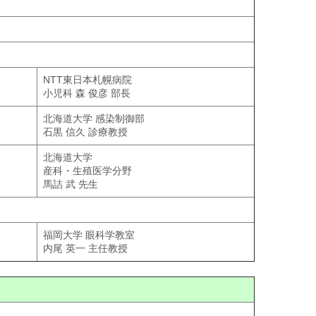
NTT東日本札幌病院
小児科 森 俊彦 部長
北海道大学 感染制御部
石黒 信久 診療教授
北海道大学
産科・生殖医学分野
馬詰 武 先生
福岡大学 眼科学教室
内尾 英一 主任教授