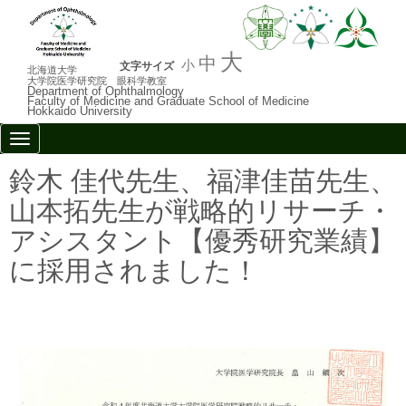
大
中
小
文字サイズ
北海道大学
大学院医学研究院 眼科学教室
Department of Ophthalmology
Faculty of Medicine and Graduate School of Medicine
Hokkaido University
N
a
v
鈴木 佳代先生、福津佳苗先生、
i
g
山本拓先生が戦略的リサーチ・
a
t
アシスタント【優秀研究業績】
i
o
に採用されました！
n