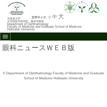
大
中
小
文字サイズ
北海道大学
大学院医学研究院 眼科学教室
Department of Ophthalmology
Faculty of Medicine and Graduate School of Medicine
Hokkaido University
N
a
v
眼科ニュースＷＥＢ版
i
g
a
t
i
o
n
© Department of Ophthalmology Faculty of Medicine and Graduate
School of Medicine Hokkaido University