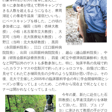
の豪華料理が野外の食卓に並んだ。
徐々に参加者が増えて野外キャンプで
きる人数を超えるようになると、摩周
湖近くの養老牛温泉「湯宿だいいち」
にベースキャンプを移した。この頃の
参加者には、樋田（当時：杏林大教
授）、小椋（名古屋市立大教授）、大
宮司（当時：北大医療短大教授）、小
野江（当時：北大免研教授）、黒田
（永田眼科院長）、江口（江口眼科病
院院長）、出田（出田眼科病院院長）、越山（越山眼科院長）、中
泉（研医会眼科診療所所長）、四釜（町立中標津病院麻酔科）先生
など同門以外のゲストも多数参加した。特に、知床半島の先端で釣
ったカラフトマスや忠類川で釣ったオショロコマを、自慢げに僕に
見せてくれた亡き樋田先生の少年のような笑顔が思い浮かぶ。その
後、北大で主催した2005年の臨床眼科学会の年に学会開催時期とシ
ーズンが重なってしまったため、この年から現在まで何となくセミ
ナーは開かれなくなってしまった。
今年の夏、新たに赴任した石
田教授にも早速渓流釣りを体験
して頂いた。翌日、ブユ（ブ
ヨ）に刺されて教授の手がグロ