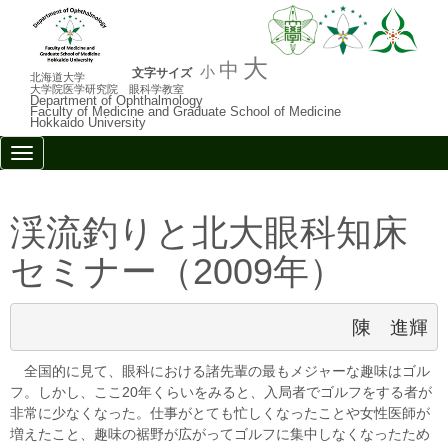
大
中
小
文字サイズ
北海道大学
大学院医学研究院 眼科学教室
Department of Ophthalmology
Faculty of Medicine and Graduate School of Medicine
Hokkaido University
N
a
v
i
g
渓流釣りと北大眼科知床
a
t
セミナー（2009年）
i
o
n
陳　進輝
全国的に見て、眼科における諸先輩の最もメジャーな趣味はゴル
フ。しかし、ここ20年くらいをみると、入局者でゴルフをする者が
非常に少なくなった。仕事がとても忙しくなったことや女性医師が
増えたこと、趣味の裾野が広がってゴルフに集中しなくなったため