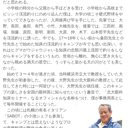
だと思われる。
小学校の時分から父親から手ほどきを受け、小学校から高校まで
ビッシリ渓流釣りにのめり込んだ僕は、大学の頃こそ硬式野球をや
っていてできなかったが、入局後再び竿を手にした。先輩では、大
野、長田、粂田、有門、小竹、大橋先生を、後輩では、三田村、南
場、加藤、原田、新明、新田、大原、仲、木下、山本哲平先生など
を渓流釣りに誘った。中でも、17〜18年くらい前から粂田先生と小
竹先生とで始めた知床の渓流釣りキャンプが今でも思い出深い。そ
れはヒグマがウジャウジャいる知床の忠類川最上流部で釣りをしな
がらキャンプをするというもの。世俗から離れ、無心に焚き火をし
ながら眺める満天の星空に、うっすらと架かる天の川がとても美し
かった。
始めて３〜４年が過ぎた頃、当時横浜市立大で教授をしていた大
野先生が初参加した。その後、大野先生が北大眼科の教授として赴
任してきた時には一同皆びっくり。大野先生が就任後、このキャン
プの楽しさを全国の眼科医に知らせたいという趣旨で、「北大眼科
知床セミナー」なるオフィシャルな名称をつけ、僕が事務局長とし
て毎年開催することになった。
この頃には札幌の有名イタリアン
「SABOT」の小池シェフも参加し
て、キャンプとは思えないようなプロ