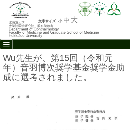
大
中
小
文字サイズ
北海道大学
大学院医学研究院 眼科学教室
Department of Ophthalmology
Faculty of Medicine and Graduate School of Medicine
Hokkaido University
N
a
v
Wu先生が、第15回（令和元
i
g
年）音羽博次奨学基金奨学金助
a
t
成に選考されました。
i
o
n