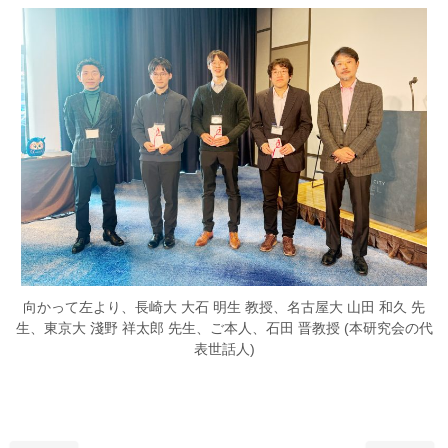
向かって左より、長崎大 大石 明生 教授、名古屋大 山田 和久 先
生、東京大 淺野 祥太郎 先生、ご本人、石田 晋教授 (本研究会の代
表世話人)