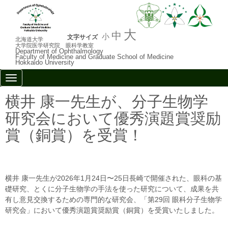
大
中
小
文字サイズ
北海道大学
大学院医学研究院 眼科学教室
Department of Ophthalmology
Faculty of Medicine and Graduate School of Medicine
Hokkaido University
N
a
v
横井 康一先生が、分子生物学
i
g
研究会において優秀演題賞奨励
a
t
賞（銅賞）を受賞！
i
o
n
横井 康一先生が2026年1月24日〜25日長崎で開催された、眼科の基
礎研究、とくに分子生物学の手法を使った研究について、成果を共
有し意見交換するための専門的な研究会、「第29回 眼科分子生物学
研究会」において優秀演題賞奨励賞（銅賞）を受賞いたしました。