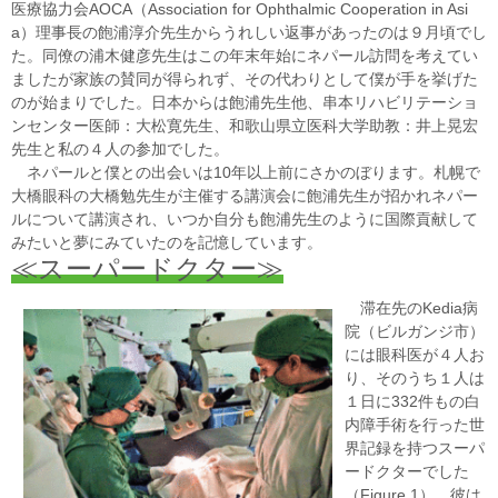
医療協力会AOCA（Association for Ophthalmic Cooperation in Asi
a）理事長の飽浦淳介先生からうれしい返事があったのは９月頃でし
た。同僚の浦木健彦先生はこの年末年始にネパール訪問を考えてい
ましたが家族の賛同が得られず、その代わりとして僕が手を挙げた
のが始まりでした。日本からは飽浦先生他、串本リハビリテーショ
ンセンター医師：大松寛先生、和歌山県立医科大学助教：井上晃宏
先生と私の４人の参加でした。
ネパールと僕との出会いは10年以上前にさかのぼります。札幌で
大橋眼科の大橋勉先生が主催する講演会に飽浦先生が招かれネパー
ルについて講演され、いつか自分も飽浦先生のように国際貢献して
みたいと夢にみていたのを記憶しています。
≪スーパードクター≫
滞在先
のKedia病
院（ビルガンジ市）
には眼科医が４人お
り、そのうち１人は
１日に332件もの白
内障手術を行った世
界記録を持つスーパ
ードクターでした
（Figure 1）。彼は