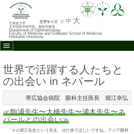
大
中
小
文字サイズ
北海道大学
大学院医学研究院 眼科学教室
Department of Ophthalmology
Faculty of Medicine and Graduate School of Medicine
Hokkaido University
N
a
v
i
g
世界で活躍する人たちと
a
t
の出会い in ネパール
i
o
n
帯広協会病院　眼科主任医長　堀江幸弘
≪飽浦先生〜大橋先生〜浦木先生〜ネ
パールとの出会い≫
「その堀江先生という先生、ぜひ来てほしいですね」アジア眼科