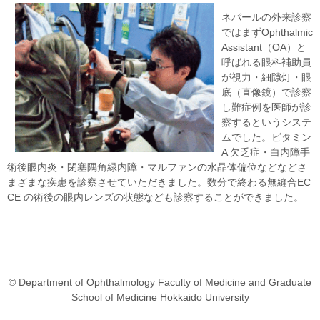
ネパールの外来診察
ではまずOphthalmic
Assistant（OA）と
呼ばれる眼科補助員
が視力・細隙灯・眼
底（直像鏡）で診察
し難症例を医師が診
察するというシステ
ムでした。ビタミン
A 欠乏症・白内障手
術後眼内炎・閉塞隅角緑内障・マルファンの水晶体偏位などなどさ
まざまな疾患を診察させていただきました。数分で終わる無縫合EC
CE の術後の眼内レンズの状態なども診察することができました。
© Department of Ophthalmology Faculty of Medicine and Graduate
School of Medicine Hokkaido University