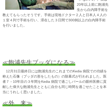
20年以上前に飽浦先
生から白内障手術を
教えてもらったそうです。手術は現地ドクター２人と日本人４人の
１室４列で手術を行い、滞在した３日間で300例以上の白内障手術
を行いました。
≪飽浦先生ブッダになる≫
12月31日最終日には飽浦先生のこれまでのKedia 病院での功績を
称えた石像（ブッダの形をしたもの）の除幕式が行われました。医
者７－10年目の３年間をKedia 病院で過ごしパールの眼科医療に貢
献した偉大な飽浦先生とともに自分も同じ時間を過ごせたことを本
当にうれしく思いました。
≪外 来≫