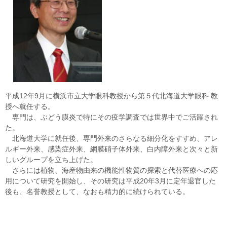
平成12年9月に横浜市立大学眼科教授から第５代北海道大学眼科 教
授へ就任する。
専門は、ぶどう膜炎で特にその疫学調査では世界中でご活躍され
た。
北海道大学に就任後、専門外来のさらなる細分化をすすめ、アレ
ルギー外来、感染症外来、網膜硝子体外来、白内障外来と次々と新
しいグループを立ち上げた。
さらには植物、海産物由来の機能性物質の探索と代替医療への応
用について研究を開始し、その研究は平成20年3月に定年退官した
後も、名誉教授として、なおも精力的に続けられている。