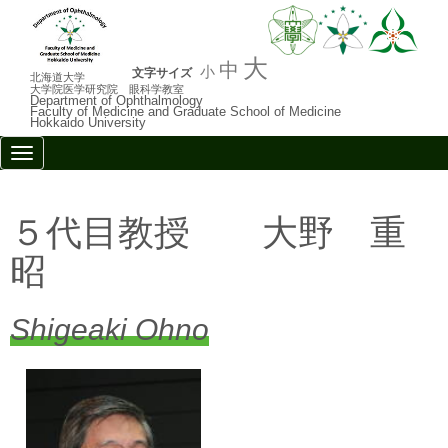
大
中
小
文字サイズ
北海道大学
大学院医学研究院 眼科学教室
Department of Ophthalmology
Faculty of Medicine and Graduate School of Medicine
Hokkaido University
N
a
v
i
g
５代目教授 大野 重
a
t
昭
i
o
n
Shigeaki Ohno