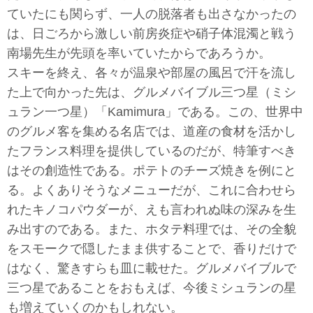
ていたにも関らず、一人の脱落者も出さなかったの
は、日ごろから激しい前房炎症や硝子体混濁と戦う
南場先生が先頭を率いていたからであろうか。
スキーを終え、各々が温泉や部屋の風呂で汗を流し
た上で向かった先は、グルメバイブル三つ星（ミシ
ュラン一つ星）「Kamimura」である。この、世界中
のグルメ客を集める名店では、道産の食材を活かし
たフランス料理を提供しているのだが、特筆すべき
はその創造性である。ポテトのチーズ焼きを例にと
る。よくありそうなメニューだが、これに合わせら
れたキノコパウダーが、えも言われぬ味の深みを生
み出すのである。また、ホタテ料理では、その全貌
をスモークで隠したまま供することで、香りだけで
はなく、驚きすらも皿に載せた。グルメバイブルで
三つ星であることをおもえば、今後ミシュランの星
も増えていくのかもしれない。