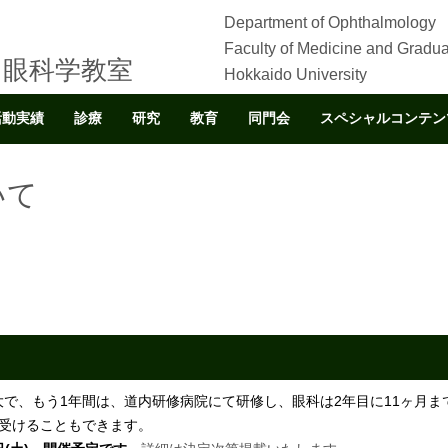
Department of Ophthalmology
Faculty of Medicine and Gradua
 眼科学教室
Hokkaido University
活動実績
診療
研究
教育
同門会
スペシャルコンテン
いて
で、もう1年間は、道内研修病院にて研修し、眼科は2年目に11ヶ月ま
を受けることもできます。