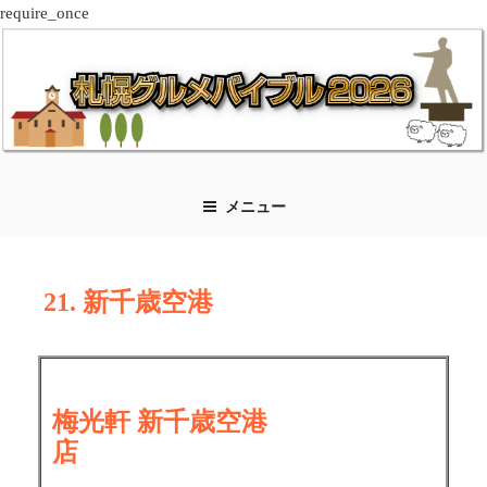
require_once
コ
ン
テ
ン
ツ
へ
ス
メニュー
キ
ッ
プ
21. 新千歳空港
梅光軒 新千歳空港
店