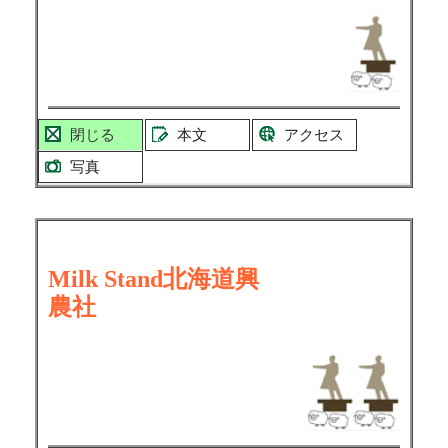
閉じる
本文
アクセス
写真
Milk Stand
北海道興
農社