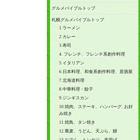
グルメバイブルトップ
札幌グルメバイブルトップ
1.ラーメン
2.カレー
3.寿司
4. フレンチ、フレンチ系創作料理
5.イタリアン
6.日本料理、和食系創作料理、居酒屋
7.北海道料理
8.中華料理・餃子
9.ジンギスカン
10.焼肉、ステーキ、ハンバーグ, お好
み焼き
11.焼鳥、タン焼き
12.蕎麦、うどん、天ぷら、鰻
13.おでん、トンカツ、串揚げ