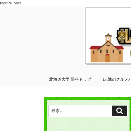
require_once
コ
ン
テ
ン
ツ
へ
ス
キ
ッ
プ
北海道大学 眼科トップ
Dr.陳のグルメ
検
検
索:
索